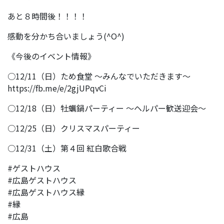
あと８時間後！！！！
感動を分かち合いましょう(^O^)
《今後のイベント情報》
○12/11（日）ため食堂 〜みんなでいただきます〜
https://fb.me/e/2gjUPqvCi
○12/18（日）牡蠣鍋パーティー 〜ヘルパー歓送迎会〜
○12/25（日）クリスマスパーティー
○12/31（土）第４回 紅白歌合戦
#ゲストハウス
#広島ゲストハウス
#広島ゲストハウス縁
#縁
#広島