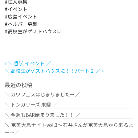
#住人募集
#イベント
#広島イベント
#ヘルパー募集
#高校生がゲストハウスに
投稿ナビゲーション
＼ 哲学 イベント ／
＼ 高校生がゲストハウスに！！パート２ ／
最近の投稿
＼ ガワフェスはじまりましたー／
＼ トンガリーズ 来縁 ／
＼ 今週もBAR始まりました！！ ／
＼ 奄美大島ナイトvol.3〜石井さんが奄美大島から来るよ
ー〜／