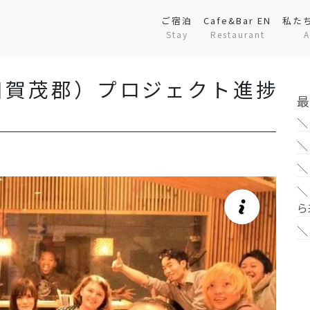
ご宿泊
Cafe&Bar EN
私た
Stay
Restaurant
A
旧賀茂郡）プロジェクト進捗
最
＼
＼
＼
＼
ら
＼