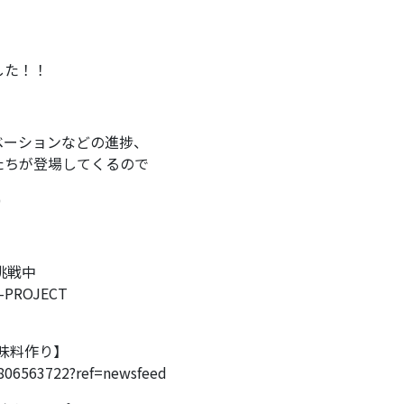
した！！
ベーションなどの進捗、
たちが登場してくるので
)
グ挑戦中
YA-PROJECT
調味料作り】
806563722?ref=newsfeed