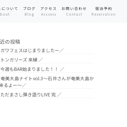
ちについて
ブログ
アクセス
お問い合わせ
宿泊予約
bout
Blog
Accsess
Contact
Reservation
近の投稿
 ガワフェスはじまりましたー／
 トンガリーズ 来縁 ／
 今週もBAR始まりました！！ ／
 奄美大島ナイトvol.3〜石井さんが奄美大島か
来るよー〜／
 ただまさし弾き語りLIVE 完 ／