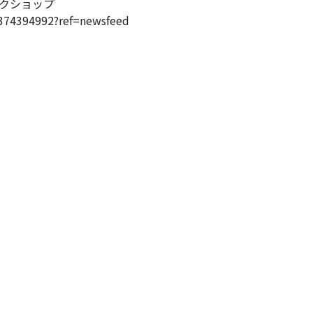
ークショップ
374394992?ref=newsfeed