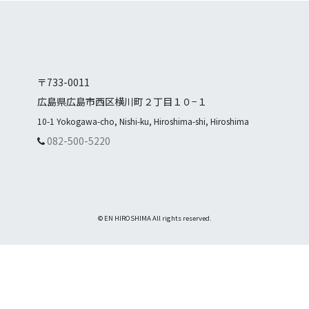
〒733-0011
広島県広島市西区横川町２丁目１０−１
10-1 Yokogawa-cho, Nishi-ku, Hiroshima-shi, Hiroshima
082-500-5220
© EN HIROSHIMA All rights reserved.