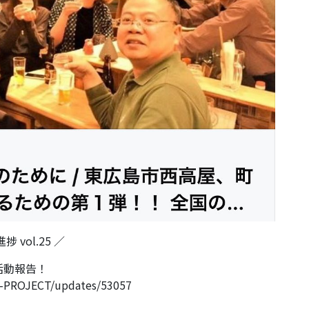
vol.25 ／
活動報告！
YA-PROJECT/updates/53057