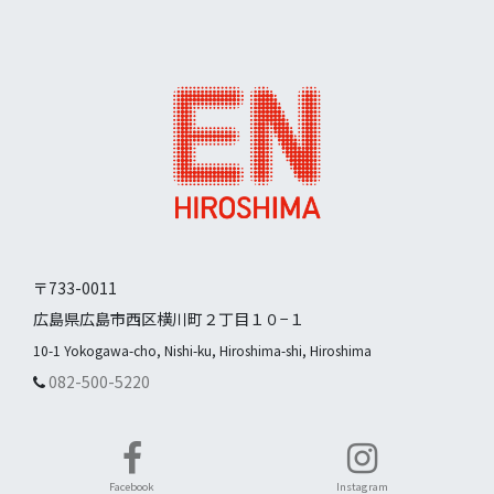
〒733-0011
広島県広島市西区横川町２丁目１０−１
10-1 Yokogawa-cho, Nishi-ku, Hiroshima-shi, Hiroshima
082-500-5220
Facebook
Instagram