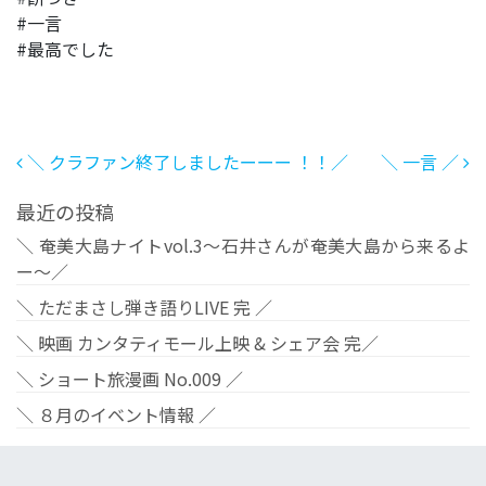
#一言
#最高でした
投稿ナビゲーション
＼ クラファン終了しましたーーー ！！／
＼ 一言 ／
最近の投稿
＼ 奄美大島ナイトvol.3〜石井さんが奄美大島から来るよ
ー〜／
＼ ただまさし弾き語りLIVE 完 ／
＼ 映画 カンタティモール上映 & シェア会 完／
＼ ショート旅漫画 No.009 ／
＼ ８月のイベント情報 ／