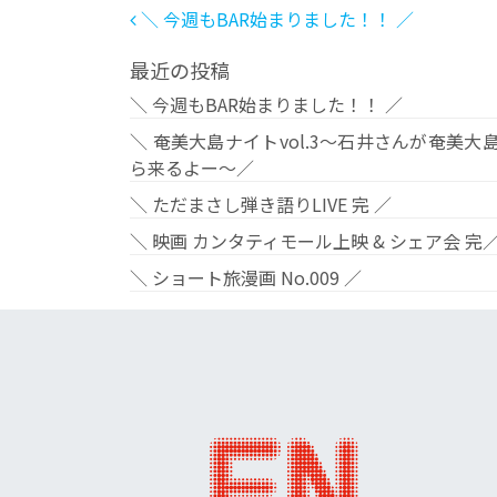
投稿ナビゲーション
＼ 今週もBAR始まりました！！ ／
最近の投稿
＼ 今週もBAR始まりました！！ ／
＼ 奄美大島ナイトvol.3〜石井さんが奄美大
ら来るよー〜／
＼ ただまさし弾き語りLIVE 完 ／
＼ 映画 カンタティモール上映 & シェア会 完
＼ ショート旅漫画 No.009 ／