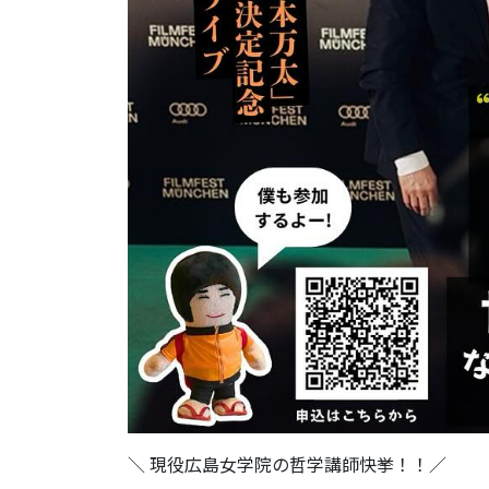
＼ 現役広島女学院の哲学講師快挙！！／