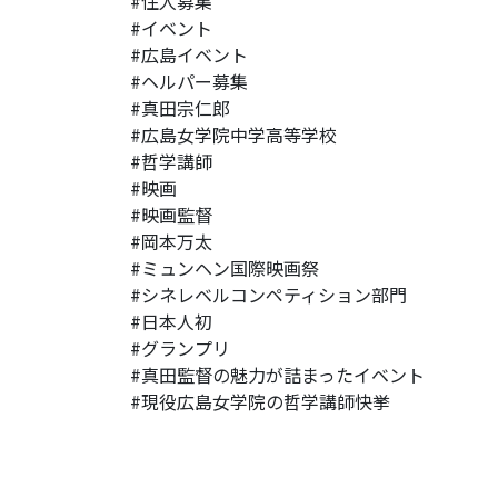
#住人募集
#イベント
#広島イベント
#ヘルパー募集
#真田宗仁郎
#広島女学院中学高等学校
#哲学講師
#映画
#映画監督
#岡本万太
#ミュンヘン国際映画祭
#シネレベルコンペティション部門
#日本人初
#グランプリ
#真田監督の魅力が詰まったイベント
#現役広島女学院の哲学講師快挙