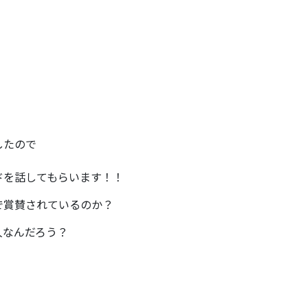
！
したので
ドを話してもらいます！！
で賞賛されているのか？
人なんだろう？