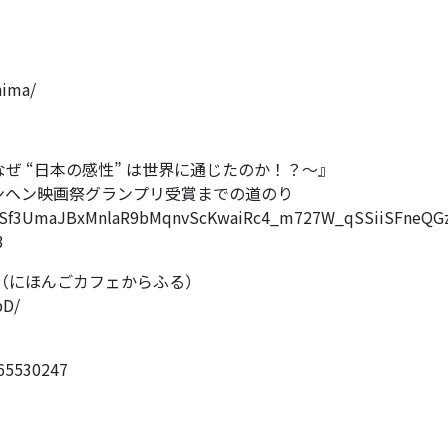
hima/
なぜ “日本の感性” は世界に通じたのか！？〜』
映画祭グランプリ受賞までの道のり
IpQLSf3UmaJBxMnlaR9bMqnvScKwaiRc4_m727W_qSSiiSFneQG
3
（にほんごカフェからふる）
pD/
465530247