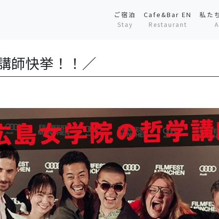
ご宿泊
Cafe&Bar EN
私た
Stay
Restaurant
A
学講師快挙！！／