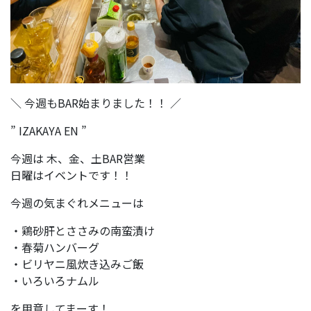
＼ 今週もBAR始まりました！！ ／
” IZAKAYA EN ”
今週は 木、金、土BAR営業
日曜はイベントです！！
今週の気まぐれメニューは
・鶏砂肝とささみの南蛮漬け
・春菊ハンバーグ
・ビリヤニ風炊き込みご飯
・いろいろナムル
を用意してまーす！