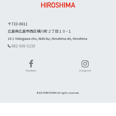
〒733-0011
広島県広島市西区横川町２丁目１０−１
10-1 Yokogawa-cho, Nishi-ku, Hiroshima-shi, Hiroshima
082-500-5220
Facebook
Instagram
© EN HIROSHIMA All rights reserved.