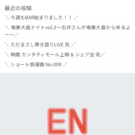
最近の投稿
＼ 今週もBAR始まりました！！ ／
＼ 奄美大島ナイトvol.3〜石井さんが奄美大島から来るよ
ー〜／
＼ ただまさし弾き語りLIVE 完 ／
＼ 映画 カンタティモール上映 & シェア会 完／
＼ ショート旅漫画 No.009 ／