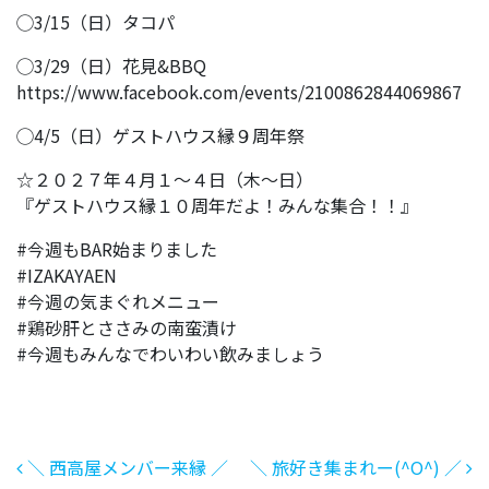
◯3/15（日）タコパ
◯3/29（日）花見&BBQ
https://www.facebook.com/events/2100862844069867
◯4/5（日）ゲストハウス縁９周年祭
☆２０２７年４月１〜４日（木〜日）
『ゲストハウス縁１０周年だよ！みんな集合！！』
#今週もBAR始まりました
#IZAKAYAEN
#今週の気まぐれメニュー
#鶏砂肝とささみの南蛮漬け
#今週もみんなでわいわい飲みましょう
投稿ナビゲーション
＼ 西高屋メンバー来縁 ／
＼ 旅好き集まれー(^O^) ／