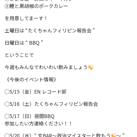
③鰹と黒胡椒のポークカレー
を用意してまーす！
土曜日は “たくちゃんフィリピン報告会 ”
日曜日は “ BBQ ”
ということで
今週もみんなでわいわい飲みましょう
《今後のイベント情報》
◯5/15（金）EN レコード部
◯5/16（土）たくちゃんフィリピン報告会
◯5/17（日）昼間BBQ
参加したい方連絡ください！！
◯5/20（水）“ 玄BAR〜政治マイスターと飲もう
〜 ”