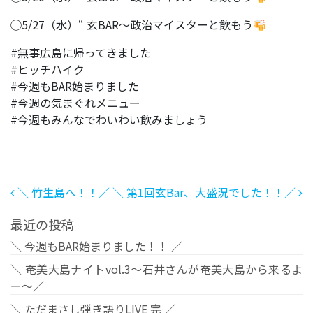
◯5/27（水）“ 玄BAR〜政治マイスターと飲もう
#無事広島に帰ってきました
#ヒッチハイク
#今週もBAR始まりました
#今週の気まぐれメニュー
#今週もみんなでわいわい飲みましょう
投稿ナビゲーション
＼ 竹生島へ！！／
＼ 第1回玄Bar、大盛況でした！！／
最近の投稿
＼ 今週もBAR始まりました！！ ／
＼ 奄美大島ナイトvol.3〜石井さんが奄美大島から来るよ
ー〜／
＼ ただまさし弾き語りLIVE 完 ／