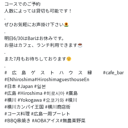
コースでのご予約
人数によっては貸切も可能です！
.
ぜひお気軽にお声掛け下さい
.
明日6/30はBarはお休みです。
お昼はカフェ、ランチ利用できます
.
また7月もお待ちしております
.
#広島ゲストハウス縁 #cafe_bar
#ENhiroshima#HiroshimaguesthouseEn
#日本 #Japan #일본
#広島 #Hiroshima #히로시마 #廣島
#横川 #Yokogawa #요코가와 #橫川
#横川カンパイ王国 #横川商店街
#コース料理 #広島一周プーレト
#BBQ串焼き #AOBAアイス#無農薬野菜