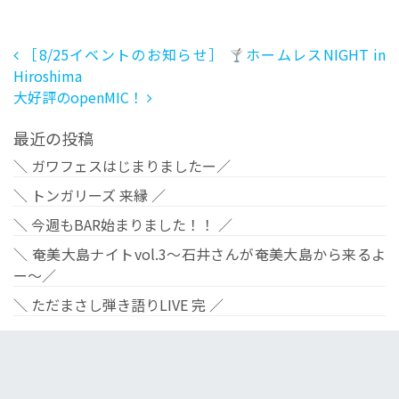
投稿ナビゲーション
［8/25イベントのお知らせ］
ホームレスNIGHT in
Hiroshima
大好評のopenMIC！
最近の投稿
＼ ガワフェスはじまりましたー／
＼ トンガリーズ 来縁 ／
＼ 今週もBAR始まりました！！ ／
＼ 奄美大島ナイトvol.3〜石井さんが奄美大島から来るよ
ー〜／
＼ ただまさし弾き語りLIVE 完 ／