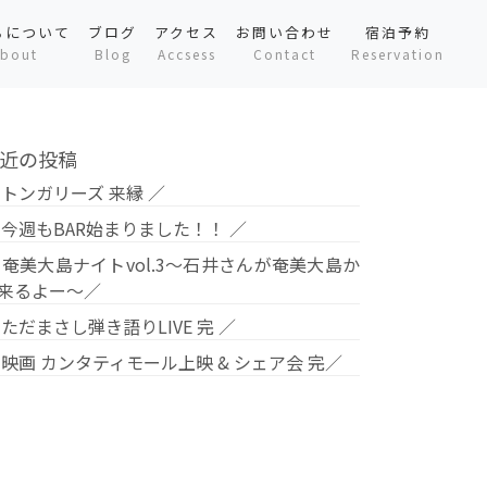
ちについて
ブログ
アクセス
お問い合わせ
宿泊予約
bout
Blog
Accsess
Contact
Reservation
近の投稿
 トンガリーズ 来縁 ／
 今週もBAR始まりました！！ ／
 奄美大島ナイトvol.3〜石井さんが奄美大島か
来るよー〜／
 ただまさし弾き語りLIVE 完 ／
 映画 カンタティモール上映 & シェア会 完／