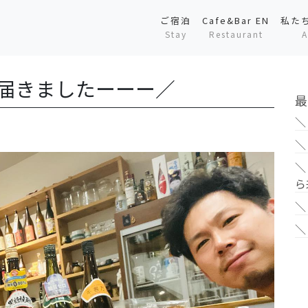
ご宿泊
Cafe&Bar EN
私た
Stay
Restaurant
A
酒届きましたーーー／
最
＼
＼
＼
ら
＼
＼