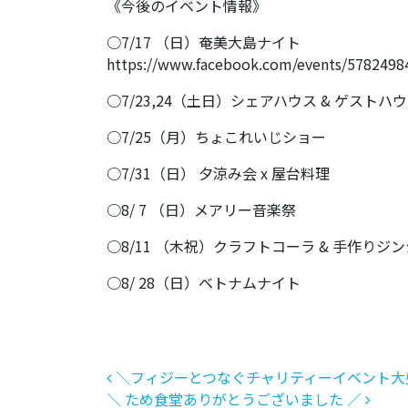
《今後のイベント情報》
○7/17 （日）奄美大島ナイト
https://www.facebook.com/events/5782498
○7/23,24（土日）シェアハウス & ゲストハ
○7/25（月）ちょこれいじショー
○7/31（日） 夕涼み会 x 屋台料理
○8/ 7 （日）メアリー音楽祭
○8/11 （木祝）クラフトコーラ & 手作りジ
○8/ 28（日）ベトナムナイト
投稿ナビゲーション
＼フィジーとつなぐチャリティーイベント大
＼ ため食堂ありがとうございました ／