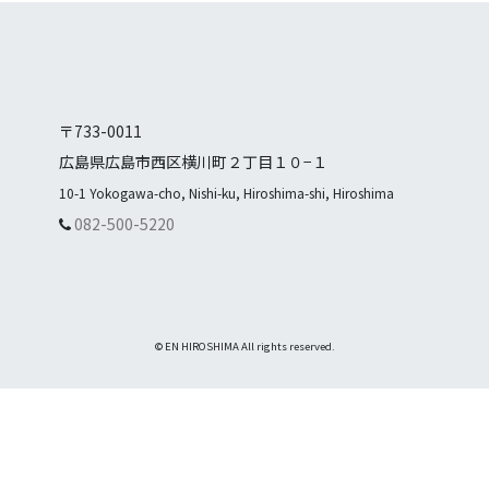
〒733-0011
広島県広島市西区横川町２丁目１０−１
10-1 Yokogawa-cho, Nishi-ku, Hiroshima-shi, Hiroshima
082-500-5220
© EN HIROSHIMA All rights reserved.