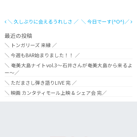
投稿ナビゲーション
＼ 久しぶりに会えるうれしさ ／
＼ 今日でーす(^O^)／
最近の投稿
＼ トンガリーズ 来縁 ／
＼ 今週もBAR始まりました！！ ／
＼ 奄美大島ナイトvol.3〜石井さんが奄美大島から来るよ
ー〜／
＼ ただまさし弾き語りLIVE 完 ／
＼ 映画 カンタティモール上映 & シェア会 完／