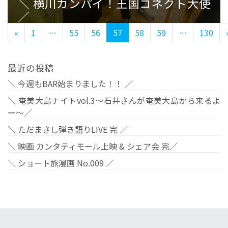
＼ 横川カンパイ！王国コネクト大使
／
«
1
…
55
56
57
58
59
…
130
最近の投稿
＼ 今週もBAR始まりました！！ ／
＼ 奄美大島ナイトvol.3〜石井さんが奄美大島から来るよ
ー〜／
＼ ただまさし弾き語りLIVE 完 ／
＼ 映画 カンタティモール上映 & シェア会 完／
＼ ショート旅漫画 No.009 ／