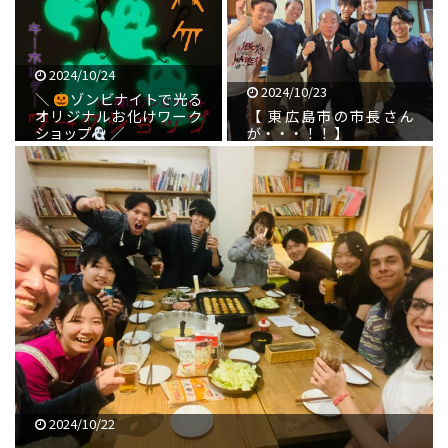
2024/10/24
2024/10/23
＼
ゾンビナイトで光る
オリジナルお化けワーク
【 東広島市の市長さん
ショップ
／
が・・・！！ 】
2024/10/22