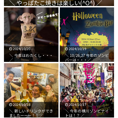
＼ やっぱたこ焼きは楽しい(^O^) ／
2024/10/20
2024/10/19
＼ 今年はわたくし・・・
＼ 10/26,27 今年のゾンビ
／
バーは・・・／
2024/10/18
2024/10/17
＼ 新しいドリンクができ
＼ 今年の横川ゾンビナイ
ましたーーー！！ ／
トは！？ ／