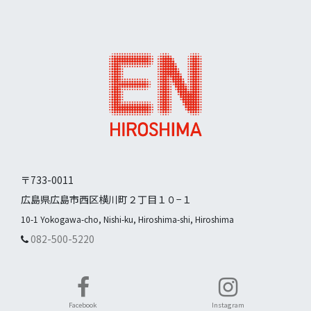
〒733-0011
広島県広島市西区横川町２丁目１０−１
10-1 Yokogawa-cho, Nishi-ku, Hiroshima-shi, Hiroshima
082-500-5220
Facebook
Instagram