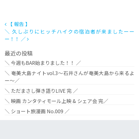
投稿ナビゲーション
【 報告 】
＼ 久しぶりにヒッチハイクの宿泊者が来ましたーー
ー！！ ／
最近の投稿
＼ 今週もBAR始まりました！！ ／
＼ 奄美大島ナイトvol.3〜石井さんが奄美大島から来るよ
ー〜／
＼ ただまさし弾き語りLIVE 完 ／
＼ 映画 カンタティモール上映 & シェア会 完／
＼ ショート旅漫画 No.009 ／